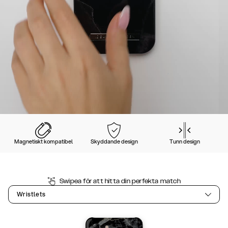
Magnetiskt kompatibel
Skyddande design
Tunn design
Swipea för att hitta din perfekta match
Wristlets