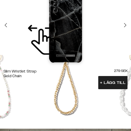
279
SEK
Slim Wristlet Strap
Gold Chain
+
LÄGG TILL