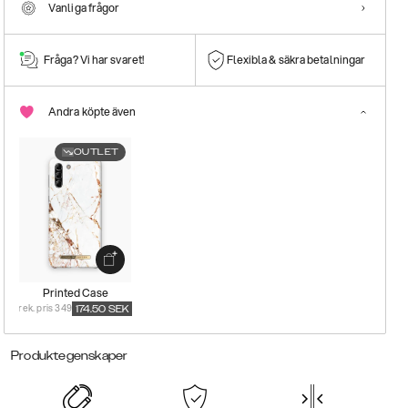
Vanliga frågor
Fråga? Vi har svaret!
Flexibla & säkra betalningar
Andra köpte även
OUTLET
Printed Case
rek. pris 349
174.50
SEK
Produktegenskaper