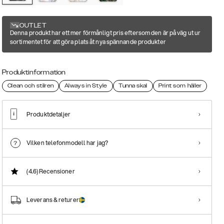
OUTLET
Denna produkt har ett mer förmånligt pris eftersom den är på väg ut ur
sortimentet för att göra plats åt nya spännande produkter
Produktinformation
Clean och stilren
Always in Style
Tunna skal
Print som håller
Produktdetaljer
Vilken telefonmodell har jag?
(4.6)
Recensioner
Leverans & returer