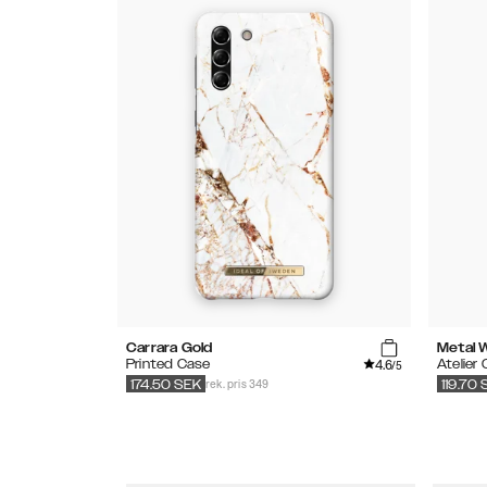
Carrara Gold
Metal 
4.6
Printed Case
Atelier
/5
rek. pris 349
174.50
SEK
119.70