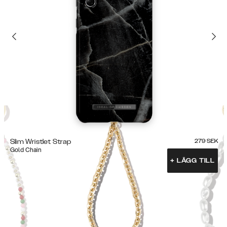
Slim Wristlet Strap
279
SEK
Gold Chain
+
LÄGG TILL