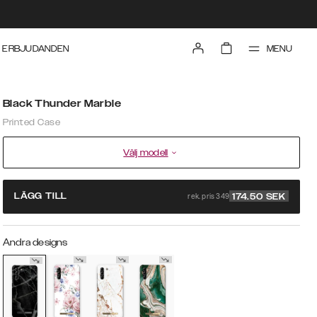
MENU
ERBJUDANDEN
Black Thunder Marble
Printed Case
Välj modell
rek. pris 349
LÄGG TILL
174.50
SEK
Andra designs