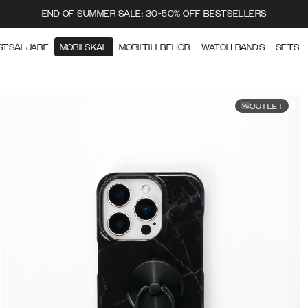
END OF SUMMER SALE: 30-50% OFF BESTSELLERS
STSÄLJARE
MOBILSKAL
MOBILTILLBEHÖR
WATCH BANDS
SETS
OUTLET