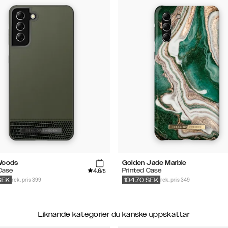
Woods
Golden Jade Marble
4.6
 Case
Printed Case
/5
rek. pris 399
rek. pris 349
SEK
104.70
SEK
Liknande kategorier du kanske uppskattar