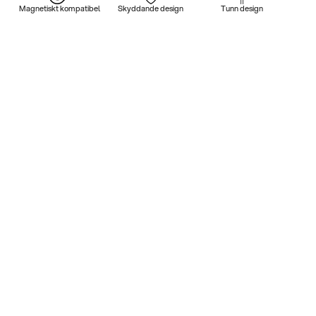
Magnetiskt kompatibel
Skyddande design
Tunn design