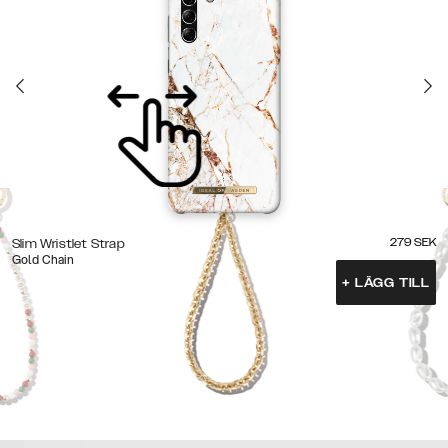
279
SEK
Slim Wristlet Strap
Gold Chain
+
LÄGG TILL