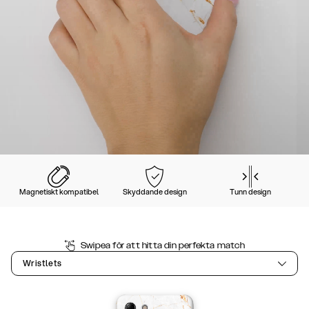
Magnetiskt kompatibel
Skyddande design
Tunn design
Swipea för att hitta din perfekta match
Wristlets