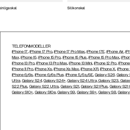
nliga skal
Silikonskal
TELEFONMODELLER
,
,
,
,
iPhone 17
iPhone 17 Pro
iPhone 17 Pro Max
iPhone 17E,
iPhone Air
iP
,
,
,
Max,
iPhone 15,
iPhone 15 Pro
iPhone 15 Plus
iPhone 15 Pro Max
iPhon
,
,
,
,
iPhone 13 Pro
iPhone 13 Pro Max
iPhone 13 Mini
iPhone 12 Pro
iPhone
,
,
,
,
,
iPhone 11 Pro
iPhone Xs
iPhone Xs Max
iPhone XR
iPhone X
iPhone
,
,
iPhone 6/6s
iPhone 6/6s Plus,
iPhone 5/5s/SE
Galaxy S26,
Galaxy
,
Ultra,
Galaxy S24,
Galaxy S24+,
Galaxy S24 Ultra,
Galaxy S23
Galax
,
,
,
,
S22 Plus
Galaxy S22 Ultra
Galaxy S21
Galaxy S21 Plus
Galaxy S21 
,
,
,
,
,
Galaxy S10+
Galaxy S10e
Galaxy S9
Galaxy S9+
Galaxy S8
Galaxy