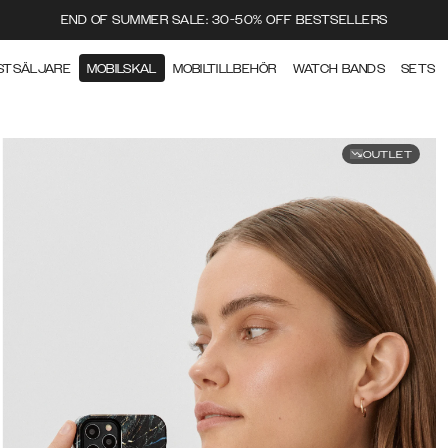
END OF SUMMER SALE: 30-50% OFF BESTSELLERS
STSÄLJARE
MOBILSKAL
MOBILTILLBEHÖR
WATCH BANDS
SETS
OUTLET