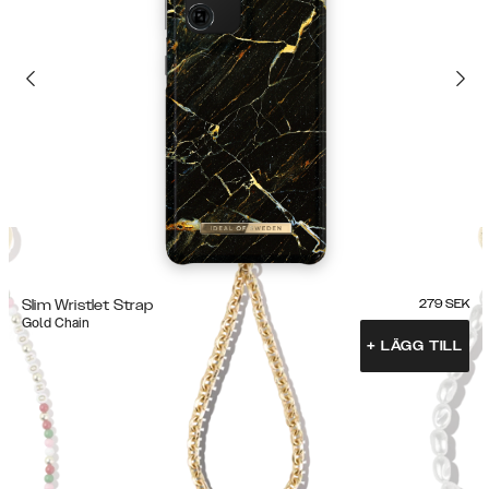
Slim Wristlet Strap
279
SEK
Gold Chain
+
LÄGG TILL