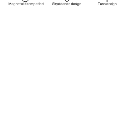
Magnetiskt kompatibel
Skyddande design
Tunn design