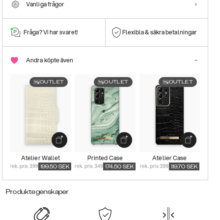
Vanliga frågor
Fråga? Vi har svaret!
Flexibla & säkra betalningar
Andra köpte även
OUTLET
OUTLET
OUTLET
Atelier Wallet
Printed Case
Atelier Case
rek. pris 399
rek. pris 349
rek. pris 399
199.50
SEK
174.50
SEK
119.70
SEK
Produktegenskaper