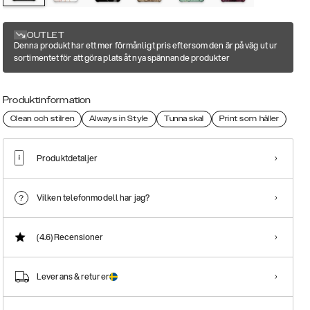
OUTLET
Denna produkt har ett mer förmånligt pris eftersom den är på väg ut ur
sortimentet för att göra plats åt nya spännande produkter
Produktinformation
Clean och stilren
Always in Style
Tunna skal
Print som håller
Produktdetaljer
Vilken telefonmodell har jag?
(4.6)
Recensioner
Leverans & returer