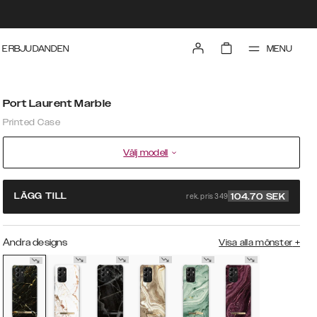
MENU
ERBJUDANDEN
Port Laurent Marble
Printed Case
Välj modell
rek. pris 349
LÄGG TILL
104.70
SEK
Andra designs
Visa alla mönster
+