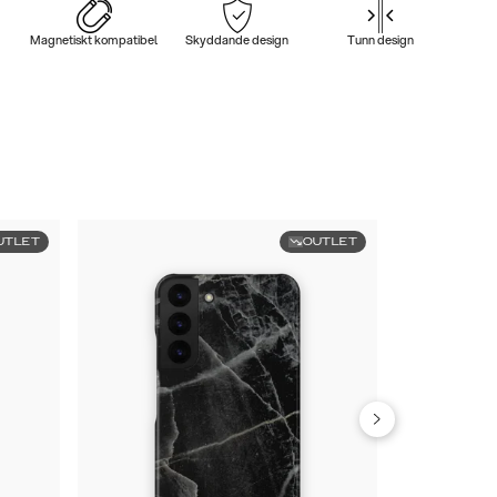
Magnetiskt kompatibel
Skyddande design
Tunn design
UTLET
OUTLET