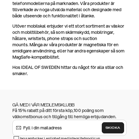
telefonmodellerna på marknaden. Våra produkter är
tillverkade av noga utvalda material och designade med
både utseende och funktionalitet i åtanke.
Utöver mobilskal erbjuder vi ett stort sortiment av väskor
och mobiltillbehör, så som skärmskydd, mobilringar,
hållare, wristlets, phone straps och suction
mounts. Många av våra produkter är magnetiska för en
smidigare användning, eller har andra egenskaper så som
MagSafe-kompatibilitet.
Hos IDEAL OF SWEDEN hittar du något för alla stilar och
smaker.
GÅ MED I VÅR MEDLEMSKLUBB
Få 15% rabatt på ditt första köp,100 poäng som
välkomstbonus och tillgång till hemliga erbjudanden.
SKICKA
Jag samtycker i enlighet med
integritetspolicyn
.