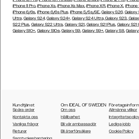
,
,
,
,
,
iPhone 11 Pro
iPhone Xs
iPhone Xs Max
iPhone XR
iPhone X
iPhone
,
,
iPhone 6/6s
iPhone 6/6s Plus,
iPhone 5/5s/SE
Galaxy S26,
Galaxy
,
Ultra,
Galaxy S24,
Galaxy S24+,
Galaxy S24 Ultra,
Galaxy S23
Galax
,
,
,
,
S22 Plus
Galaxy S22 Ultra
Galaxy S21
Galaxy S21 Plus
Galaxy S21 
,
,
,
,
,
Galaxy S10+
Galaxy S10e
Galaxy S9
Galaxy S9+
Galaxy S8
Galaxy
Kundtjänst
Om IDEAL OF SWEDEN
Företagsinfor
Spåra order
Om oss
Allmänna villkor
Kontakta oss
Hållbarhet
Integritetspolic
Vanliga frågor
Bli vår ambassadör
Lediga jobb
Returer
Bli återförsäljare
Cookie Policy
AUSTRALIA
Samtyckeshantering