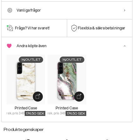
Vanliga frågor
Fråga? Vi har svaret!
Flexibla & säkra betalningar
Andra köpte även
OUTLET
OUTLET
Printed Case
Printed Case
rek. pris 349
rek. pris 349
174.50
SEK
174.50
SEK
Produktegenskaper