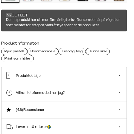
OUTLET
Denna produkt har ett mer förmånligt pris eftersom den är på väg ut ur
sortimentet för att göra plats åt nya spännande produkter
Produktinformation
Mjuk pastell
Sommarkänsla
Trendig färg
Tunna skal
Print som håller
Produktdetaljer
Vilken telefonmodell har jag?
(4.6)
Recensioner
Leverans & returer