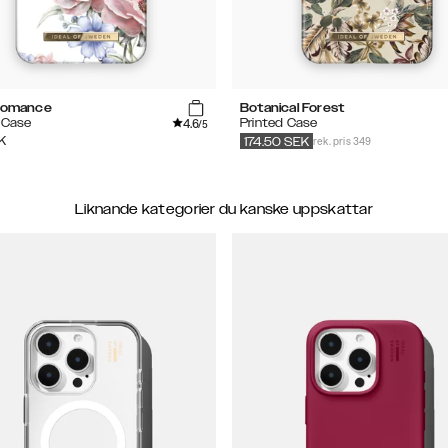
 Romance
Botanical Forest
4.6
 Case
Printed Case
/5
rek. pris 349
K
174.50
SEK
Liknande kategorier du kanske uppskattar