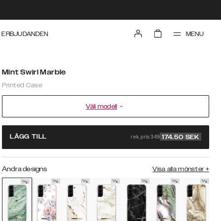
MENU
ERBJUDANDEN
Mint Swirl Marble
Printed Case
Välj modell
rek. pris 349
LÄGG TILL
174.50
SEK
Andra designs
Visa alla mönster
+