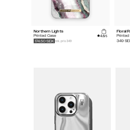
Northern Lights
Floral
4.6
Printed Case
Printed
/5
rek. pris 349
349
SE
174.50
SEK