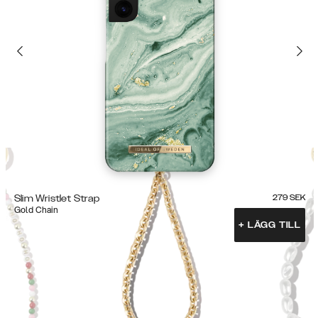
Slim Wristlet Strap
279
SEK
Gold Chain
+
LÄGG TILL