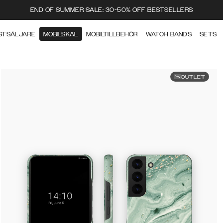
END OF SUMMER SALE: 30-50% OFF BESTSELLERS
STSÄLJARE
MOBILSKAL
MOBILTILLBEHÖR
WATCH BANDS
SETS
OUTLET