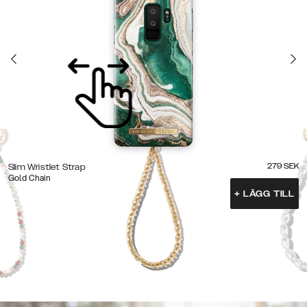
279
SEK
Slim Wristlet Strap
Gold Chain
+
LÄGG TILL