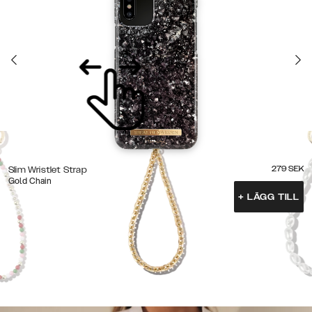
279
SEK
Slim Wristlet Strap
Gold Chain
+
LÄGG TILL