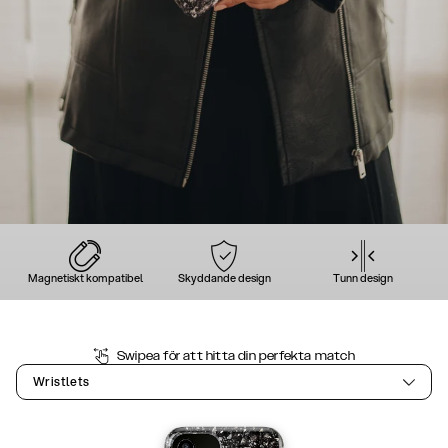
Magnetiskt kompatibel
Skyddande design
Tunn design
Swipea för att hitta din perfekta match
Wristlets