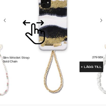
279
SEK
Slim Wristlet Strap
Gold Chain
+
LÄGG TILL