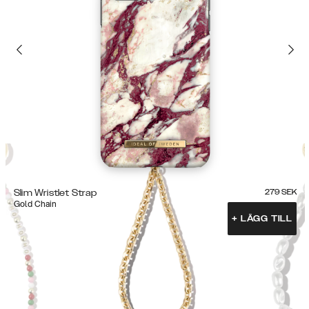
Slim Wristlet Strap
279
SEK
Gold Chain
+
LÄGG TILL