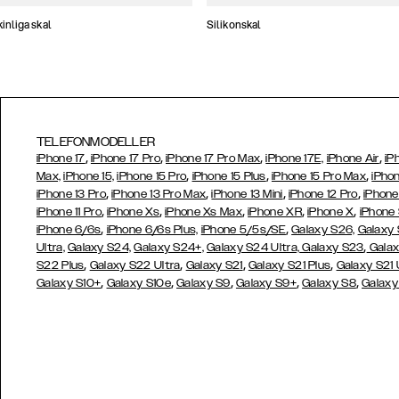
nliga skal
Silikonskal
TELEFONMODELLER
,
,
,
,
iPhone 17
iPhone 17 Pro
iPhone 17 Pro Max
iPhone 17E,
iPhone Air
iP
,
,
,
Max,
iPhone 15,
iPhone 15 Pro
iPhone 15 Plus
iPhone 15 Pro Max
iPhon
,
,
,
,
iPhone 13 Pro
iPhone 13 Pro Max
iPhone 13 Mini
iPhone 12 Pro
iPhone
,
,
,
,
,
iPhone 11 Pro
iPhone Xs
iPhone Xs Max
iPhone XR
iPhone X
iPhone
,
,
iPhone 6/6s
iPhone 6/6s Plus,
iPhone 5/5s/SE
Galaxy S26,
Galaxy
,
Ultra,
Galaxy S24,
Galaxy S24+,
Galaxy S24 Ultra,
Galaxy S23
Galax
,
,
,
,
S22 Plus
Galaxy S22 Ultra
Galaxy S21
Galaxy S21 Plus
Galaxy S21 
,
,
,
,
,
Galaxy S10+
Galaxy S10e
Galaxy S9
Galaxy S9+
Galaxy S8
Galaxy