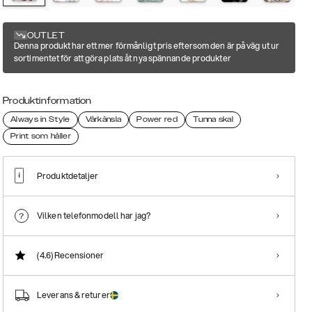
OUTLET
Denna produkt har ett mer förmånligt pris eftersom den är på väg ut ur
sortimentet för att göra plats åt nya spännande produkter
Produktinformation
Always in Style
Vårkänsla
Power red
Tunna skal
Print som håller
Produktdetaljer
Vilken telefonmodell har jag?
(4.6)
Recensioner
Leverans & returer