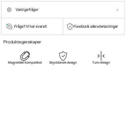
Vanliga frågor
Fråga? Vi har svaret!
Flexibla & säkra betalningar
Produktegenskaper
Magnetiskt kompatibel
Skyddande design
Tunn design