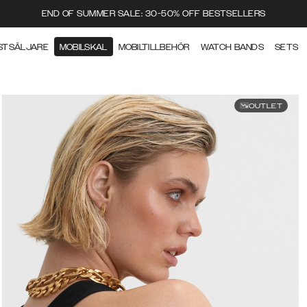
END OF SUMMER SALE: 30-50% OFF BESTSELLERS
STSÄLJARE
MOBILSKAL
MOBILTILLBEHÖR
WATCH BANDS
SETS
OUTLET