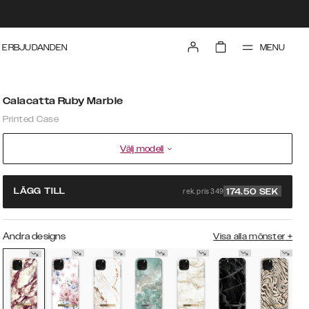
MENU
ERBJUDANDEN
Calacatta Ruby Marble
Printed Case
Välj modell
rek. pris 349
LÄGG TILL
174.50
SEK
Andra designs
Visa alla mönster
+