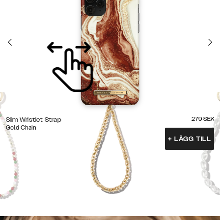
279
SEK
Slim Wristlet Strap
Gold Chain
+
LÄGG TILL