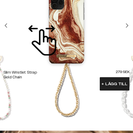
279
SEK
Slim Wristlet Strap
Gold Chain
+
LÄGG TILL