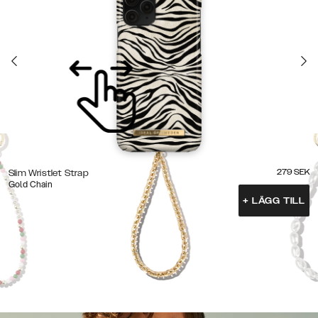
279
SEK
Slim Wristlet Strap
Gold Chain
+
LÄGG TILL