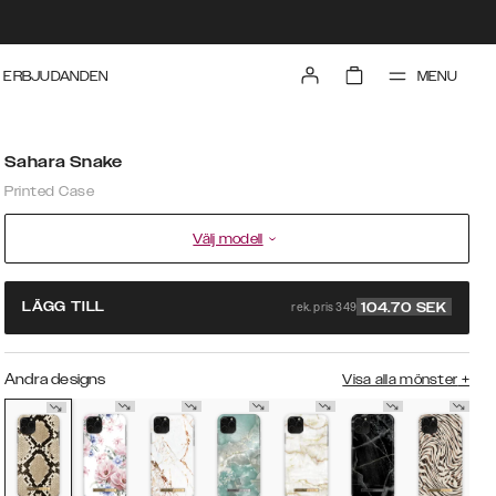
MENU
ERBJUDANDEN
Sahara Snake
Printed Case
Välj modell
rek. pris 349
LÄGG TILL
104.70
SEK
Andra designs
Visa alla mönster
+