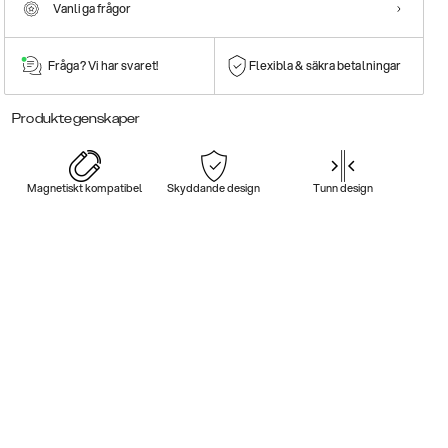
Vanliga frågor
Fråga? Vi har svaret!
Flexibla & säkra betalningar
Produktegenskaper
Magnetiskt kompatibel
Skyddande design
Tunn design