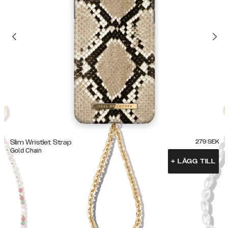
Slim Wristlet Strap
279
SEK
Gold Chain
+
LÄGG TILL