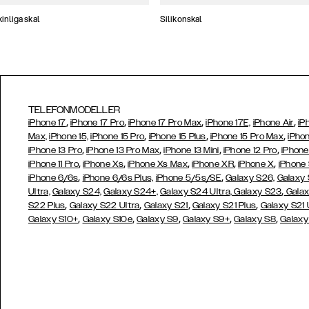
nliga skal
Silikonskal
TELEFONMODELLER
,
,
,
,
iPhone 17
iPhone 17 Pro
iPhone 17 Pro Max
iPhone 17E,
iPhone Air
iP
,
,
,
Max,
iPhone 15,
iPhone 15 Pro
iPhone 15 Plus
iPhone 15 Pro Max
iPhon
,
,
,
,
iPhone 13 Pro
iPhone 13 Pro Max
iPhone 13 Mini
iPhone 12 Pro
iPhone
,
,
,
,
,
iPhone 11 Pro
iPhone Xs
iPhone Xs Max
iPhone XR
iPhone X
iPhone
,
,
iPhone 6/6s
iPhone 6/6s Plus,
iPhone 5/5s/SE
Galaxy S26,
Galaxy
,
Ultra,
Galaxy S24,
Galaxy S24+,
Galaxy S24 Ultra,
Galaxy S23
Galax
,
,
,
,
S22 Plus
Galaxy S22 Ultra
Galaxy S21
Galaxy S21 Plus
Galaxy S21 
,
,
,
,
,
Galaxy S10+
Galaxy S10e
Galaxy S9
Galaxy S9+
Galaxy S8
Galaxy