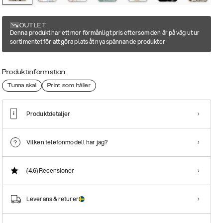
OUTLET
Denna produkt har ett mer förmånligt pris eftersom den är på väg ut ur
sortimentet för att göra plats åt nya spännande produkter
Produktinformation
Tunna skal
Print som håller
Produktdetaljer
Vilken telefonmodell har jag?
(4.6)
Recensioner
Leverans & returer