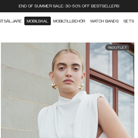
END OF SUMMER SALE: 30-50% OFF BESTSELLERS
STSÄLJARE
MOBILSKAL
MOBILTILLBEHÖR
WATCH BANDS
SETS
OUTLET