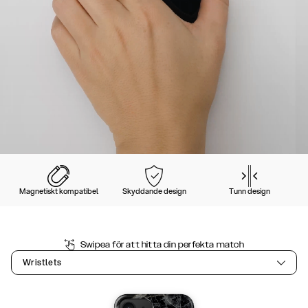
Magnetiskt kompatibel
Skyddande design
Tunn design
Swipea för att hitta din perfekta match
Wristlets