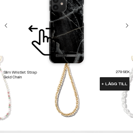
279
SEK
Slim Wristlet Strap
Gold Chain
+
LÄGG TILL