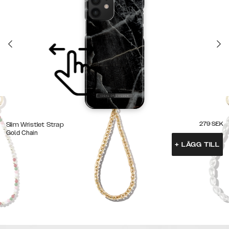
279
SEK
Slim Wristlet Strap
Gold Chain
+
LÄGG TILL