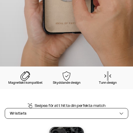
Magnetiskt kompatibel
Skyddande design
Tunn design
Swipea för att hitta din perfekta match
Wristlets