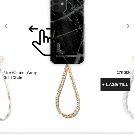
279
SEK
Slim Wristlet Strap
Gold Chain
+
LÄGG TILL