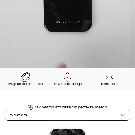
Magnetiskt kompatibel
Skyddande design
Tunn design
Swipea för att hitta din perfekta match
Wristlets