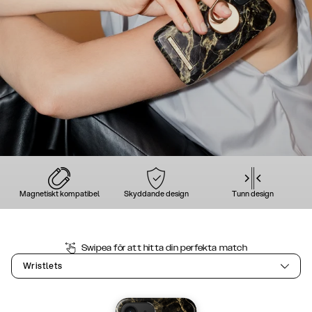
Magnetiskt kompatibel
Skyddande design
Tunn design
Swipea för att hitta din perfekta match
Wristlets