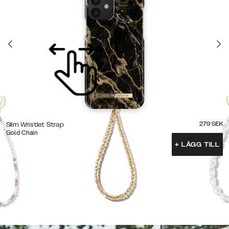
279
SEK
Slim Wristlet Strap
Gold Chain
+
LÄGG TILL