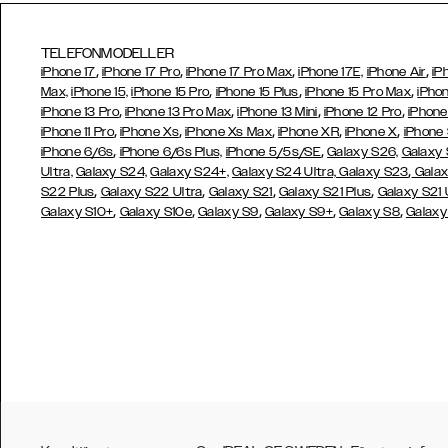
TELEFONMODELLER
,
,
,
,
iPhone 17
iPhone 17 Pro
iPhone 17 Pro Max
iPhone 17E,
iPhone Air
iP
,
,
,
Max,
iPhone 15,
iPhone 15 Pro
iPhone 15 Plus
iPhone 15 Pro Max
iPhon
,
,
,
,
iPhone 13 Pro
iPhone 13 Pro Max
iPhone 13 Mini
iPhone 12 Pro
iPhone
,
,
,
,
,
iPhone 11 Pro
iPhone Xs
iPhone Xs Max
iPhone XR
iPhone X
iPhone
,
,
iPhone 6/6s
iPhone 6/6s Plus,
iPhone 5/5s/SE
Galaxy S26,
Galaxy
,
Ultra,
Galaxy S24,
Galaxy S24+,
Galaxy S24 Ultra,
Galaxy S23
Galax
,
,
,
,
S22 Plus
Galaxy S22 Ultra
Galaxy S21
Galaxy S21 Plus
Galaxy S21 
,
,
,
,
,
Galaxy S10+
Galaxy S10e
Galaxy S9
Galaxy S9+
Galaxy S8
Galaxy