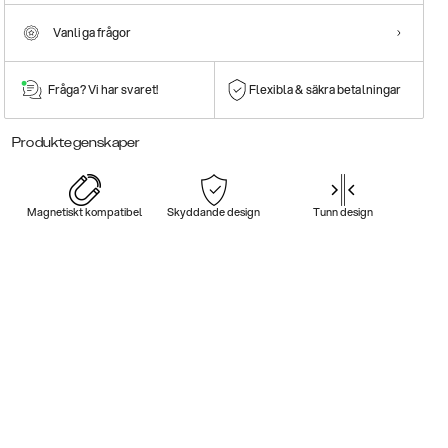
Vanliga frågor
Fråga? Vi har svaret!
Flexibla & säkra betalningar
Produktegenskaper
Magnetiskt kompatibel
Skyddande design
Tunn design