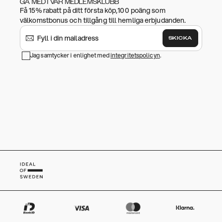
GÅ MED I VÅR MEDLEMSKLUBB
Få 15% rabatt på ditt första köp,100 poäng som
välkomstbonus och tillgång till hemliga erbjudanden.
SKICKA
Jag samtycker i enlighet med
integritetspolicyn
.