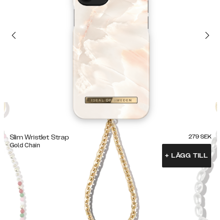
Slim Wristlet Strap
279
SEK
Gold Chain
+
LÄGG TILL