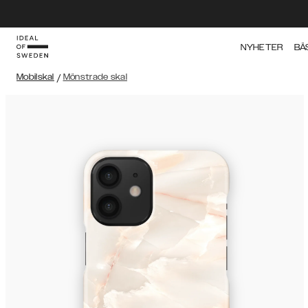
NYHETER
BÄ
Mobilskal
/
Mönstrade skal