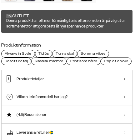
OUTLET
Denna produkt har ett mer förmånligt pris eftersom den är på väg ut ur
sortimentet för att göra plats åt nya spännande produkter
Produktinformation
Always in Style
Tidlös
Tunna skal
Sommarvibes
Rosett detalj
Klassisk marmor
Print som håller
Pop of colour
Produktdetaljer
Vilken telefonmodell har jag?
(4.6)
Recensioner
Leverans & returer