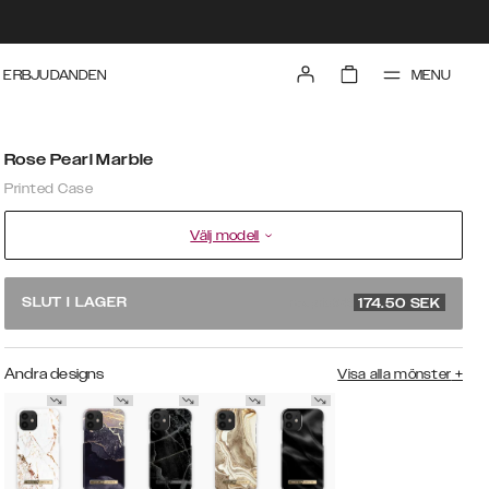
MENU
ERBJUDANDEN
Rose Pearl Marble
Printed Case
Välj modell
rek. pris 349
SLUT I LAGER
174.50
SEK
Andra designs
Visa alla mönster
+