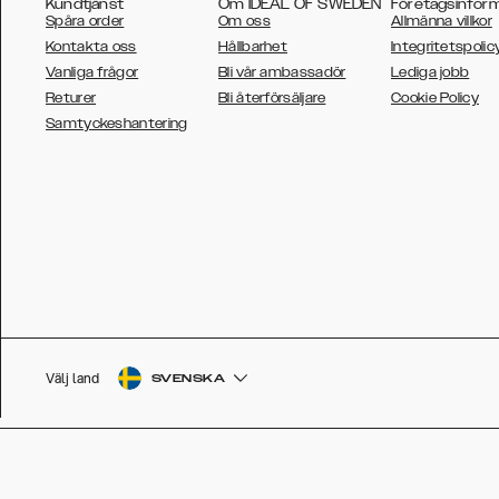
Kundtjänst
Om IDEAL OF SWEDEN
Företagsinfor
Spåra order
Om oss
Allmänna villkor
Kontakta oss
Hållbarhet
Integritetspolic
Vanliga frågor
Bli vår ambassadör
Lediga jobb
Returer
Bli återförsäljare
Cookie Policy
AUSTRALIA
Samtyckeshantering
AUSTRIA
BELGIUM
CANADA
DANSK
DEUTSCH
ESPAÑOL
Välj land
SVENSKA
EU
FRANÇAIS
GLOBAL