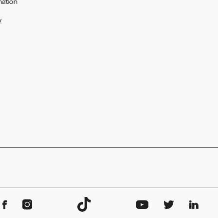
mation
y