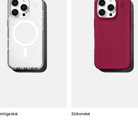
nliga skal
Silikonskal