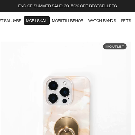
END OF SUMMER SALE: 30-50% OFF BESTSELLERS
STSÄLJARE
MOBILSKAL
MOBILTILLBEHÖR
WATCH BANDS
SETS
OUTLET