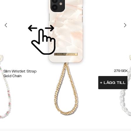
279
SEK
Slim Wristlet Strap
Gold Chain
+
LÄGG TILL