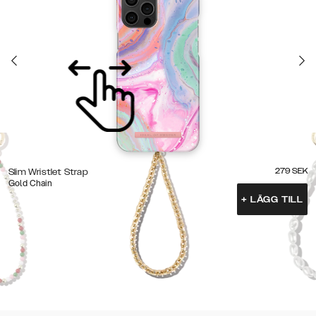
279
SEK
Slim Wristlet Strap
Gold Chain
+
LÄGG TILL