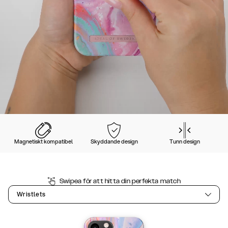
Magnetiskt kompatibel
Skyddande design
Tunn design
Swipea för att hitta din perfekta match
Wristlets