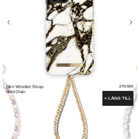
Slim Wristlet Strap
279
SEK
Gold Chain
+
LÄGG TILL