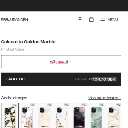
MENU
ERBJUDANDEN
Calacatta Golden Marble
Printed Case
Välj modell
rek. pris 349
LÄGG TILL
104.70
SEK
Andra designs
Visa alla mönster
+