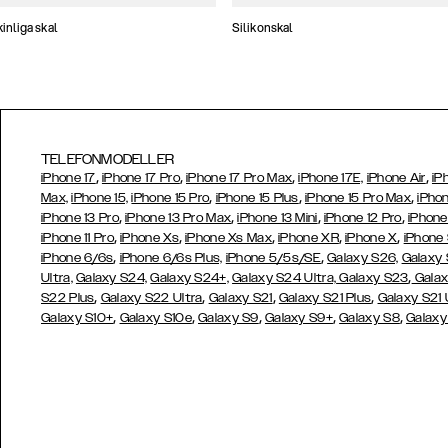
nliga skal
Silikonskal
TELEFONMODELLER
,
,
,
,
iPhone 17
iPhone 17 Pro
iPhone 17 Pro Max
iPhone 17E,
iPhone Air
iP
,
,
,
Max,
iPhone 15,
iPhone 15 Pro
iPhone 15 Plus
iPhone 15 Pro Max
iPhon
,
,
,
,
iPhone 13 Pro
iPhone 13 Pro Max
iPhone 13 Mini
iPhone 12 Pro
iPhone
,
,
,
,
,
iPhone 11 Pro
iPhone Xs
iPhone Xs Max
iPhone XR
iPhone X
iPhone
,
,
iPhone 6/6s
iPhone 6/6s Plus,
iPhone 5/5s/SE
Galaxy S26,
Galaxy
,
Ultra,
Galaxy S24,
Galaxy S24+,
Galaxy S24 Ultra,
Galaxy S23
Galax
,
,
,
,
S22 Plus
Galaxy S22 Ultra
Galaxy S21
Galaxy S21 Plus
Galaxy S21 
,
,
,
,
,
Galaxy S10+
Galaxy S10e
Galaxy S9
Galaxy S9+
Galaxy S8
Galaxy