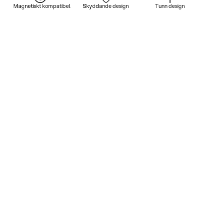
Magnetiskt kompatibel
Skyddande design
Tunn design