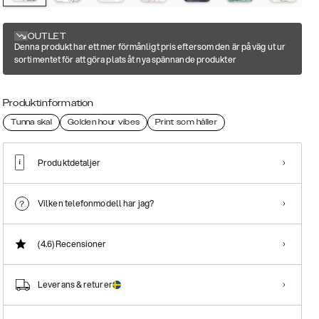
OUTLET
Denna produkt har ett mer förmånligt pris eftersom den är på väg ut ur
sortimentet för att göra plats åt nya spännande produkter
Produktinformation
Tunna skal
Golden hour vibes
Print som håller
Produktdetaljer
Vilken telefonmodell har jag?
(4.6)
Recensioner
Leverans & returer