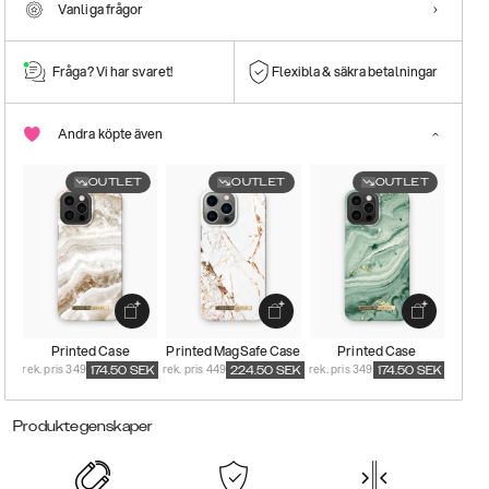
Vanliga frågor
Fråga? Vi har svaret!
Flexibla & säkra betalningar
Andra köpte även
OUTLET
OUTLET
OUTLET
Printed Case
Printed MagSafe Case
Printed Case
rek. pris 349
rek. pris 449
rek. pris 349
174.50
SEK
224.50
SEK
174.50
SEK
Produktegenskaper