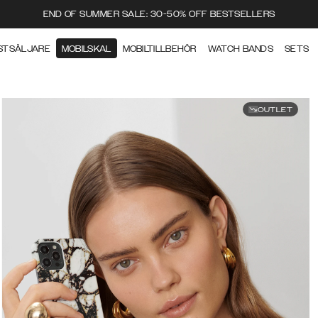
END OF SUMMER SALE: 30-50% OFF BESTSELLERS
STSÄLJARE
MOBILSKAL
MOBILTILLBEHÖR
WATCH BANDS
SETS
OUTLET