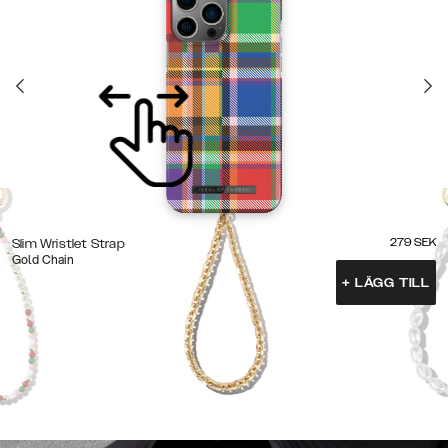
279
SEK
Slim Wristlet Strap
Gold Chain
+
LÄGG TILL