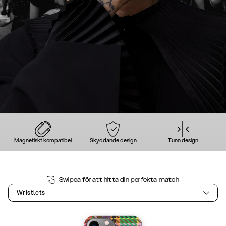
Magnetiskt kompatibel
Skyddande design
Tunn design
Swipea för att hitta din perfekta match
Wristlets