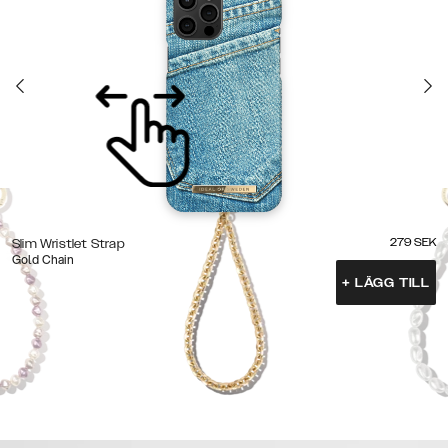
279
SEK
Slim Wristlet Strap
Gold Chain
+
LÄGG TILL