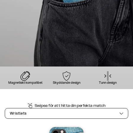
Magnetiskt kompatibel
Skyddande design
Tunn design
Swipea för att hitta din perfekta match
Wristlets