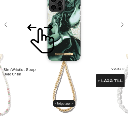
279
SEK
Slim Wristlet Strap
Gold Chain
+
LÄGG TILL
Swipe down