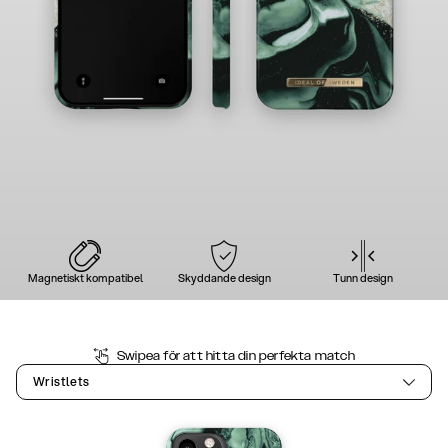
Magnetiskt kompatibel
Skyddande design
Tunn design
Swipea för att hitta din perfekta match
Wristlets