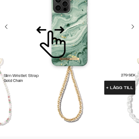
279
SEK
Slim Wristlet Strap
Gold Chain
+
LÄGG TILL