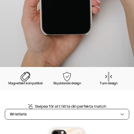
Magnetiskt kompatibel
Skyddande design
Tunn design
Swipea för att hitta din perfekta match
Wristlets