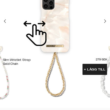
279
SEK
Slim Wristlet Strap
Gold Chain
+
LÄGG TILL