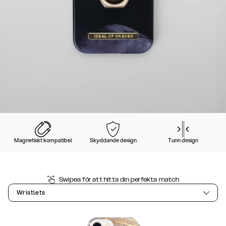
Magnetiskt kompatibel
Skyddande design
Tunn design
Swipea för att hitta din perfekta match
Wristlets