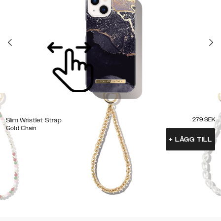
279
SEK
Slim Wristlet Strap
Gold Chain
+
LÄGG TILL