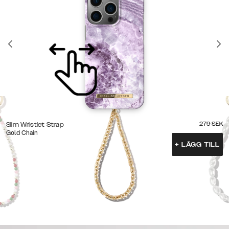
279
SEK
Slim Wristlet Strap
Gold Chain
+
LÄGG TILL