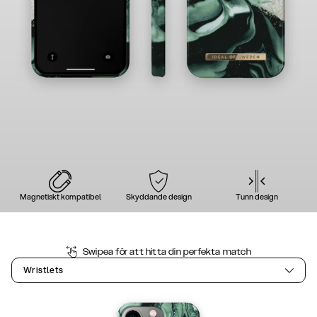
Magnetiskt kompatibel
Skyddande design
Tunn design
Swipea för att hitta din perfekta match
Wristlets