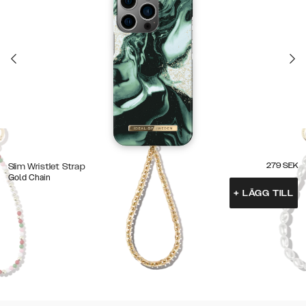
279
SEK
Slim Wristlet Strap
Gold Chain
+
LÄGG TILL