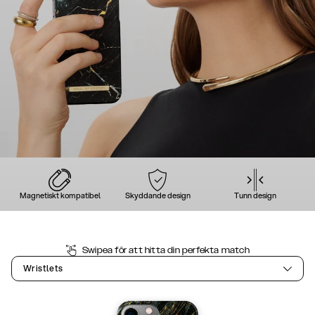
Magnetiskt kompatibel
Skyddande design
Tunn design
Swipea för att hitta din perfekta match
Wristlets