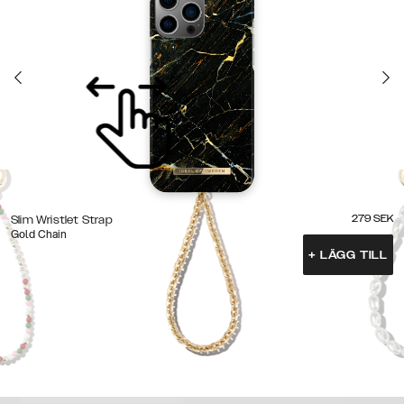
279
SEK
Slim Wristlet Strap
Gold Chain
+
LÄGG TILL