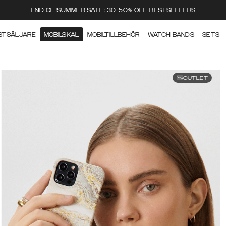
END OF SUMMER SALE: 30-50% OFF BESTSELLERS
STSÄLJARE
MOBILSKAL
MOBILTILLBEHÖR
WATCH BANDS
SETS
OUTLET