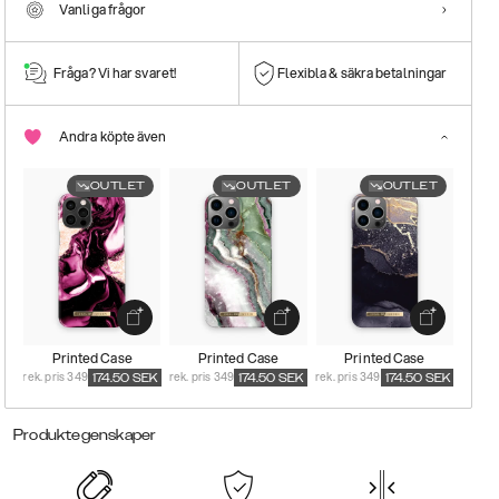
Vanliga frågor
Fråga? Vi har svaret!
Flexibla & säkra betalningar
Andra köpte även
OUTLET
OUTLET
OUTLET
Printed Case
Printed Case
Printed Case
rek. pris 349
rek. pris 349
rek. pris 349
174.50
SEK
174.50
SEK
174.50
SEK
Produktegenskaper