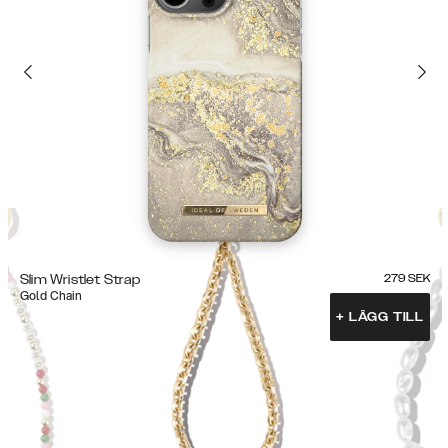
Slim Wristlet Strap
279
SEK
Gold Chain
+
LÄGG TILL