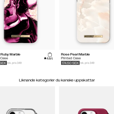
 Ruby Marble
Rose Pearl Marble
4.6
 Case
Printed Case
/5
rek. pris 349
rek. pris 349
SEK
174.50
SEK
Liknande kategorier du kanske uppskattar