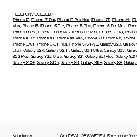
TELEFONMODELLER
,
,
,
,
iPhone 17
iPhone 17 Pro
iPhone 17 Pro Max
iPhone 17E,
iPhone Air
iP
,
,
,
Max,
iPhone 15,
iPhone 15 Pro
iPhone 15 Plus
iPhone 15 Pro Max
iPhon
,
,
,
,
iPhone 13 Pro
iPhone 13 Pro Max
iPhone 13 Mini
iPhone 12 Pro
iPhone
,
,
,
,
,
iPhone 11 Pro
iPhone Xs
iPhone Xs Max
iPhone XR
iPhone X
iPhone
,
,
iPhone 6/6s
iPhone 6/6s Plus,
iPhone 5/5s/SE
Galaxy S26,
Galaxy
,
Ultra,
Galaxy S24,
Galaxy S24+,
Galaxy S24 Ultra,
Galaxy S23
Galax
,
,
,
,
S22 Plus
Galaxy S22 Ultra
Galaxy S21
Galaxy S21 Plus
Galaxy S21 
,
,
,
,
,
Galaxy S10+
Galaxy S10e
Galaxy S9
Galaxy S9+
Galaxy S8
Galaxy
Kundtjänst
Om IDEAL OF SWEDEN
Företagsinfor