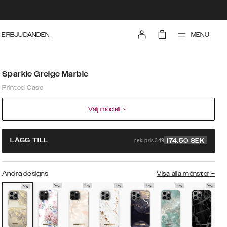
MENU
ERBJUDANDEN
Sparkle Greige Marble
Printed Case
Välj modell
rek. pris 349
LÄGG TILL
174.50
SEK
Andra designs
Visa alla mönster
+