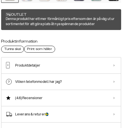
OUTLET
Denna produkt har ett mer förmånligt pris eftersom den är på väg ut ur
sortimentet för att göra plats åt nya spännande produkter
Produktinformation
Tunna skal
Print som håller
Produktdetaljer
Vilken telefonmodell har jag?
(4.6)
Recensioner
Leverans & returer