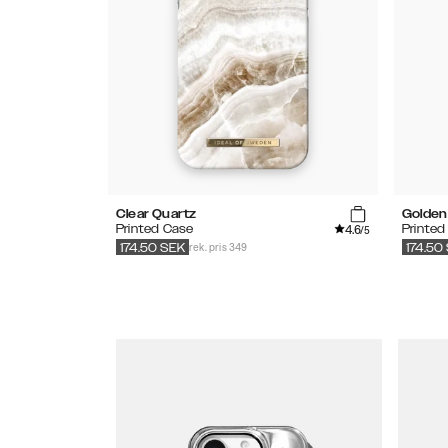
Clear Quartz
Golden
4.6
Printed Case
Printed
/5
rek. pris 349
174.50
SEK
174.50