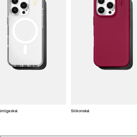
nliga skal
Silikonskal