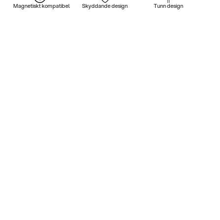
Magnetiskt kompatibel
Skyddande design
Tunn design