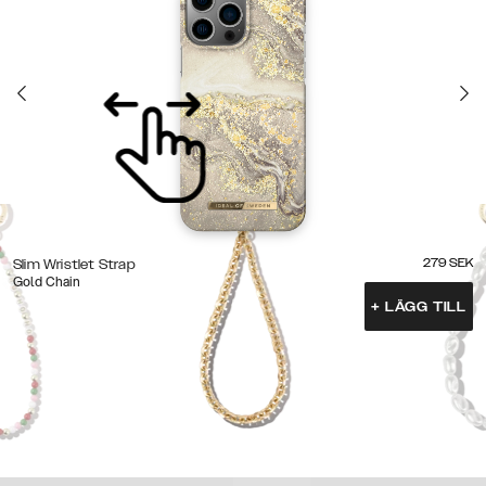
279
SEK
Slim Wristlet Strap
Gold Chain
+
LÄGG TILL