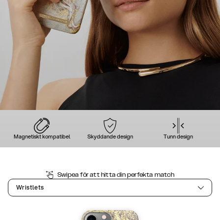
Magnetiskt kompatibel
Skyddande design
Tunn design
Swipea för att hitta din perfekta match
Wristlets