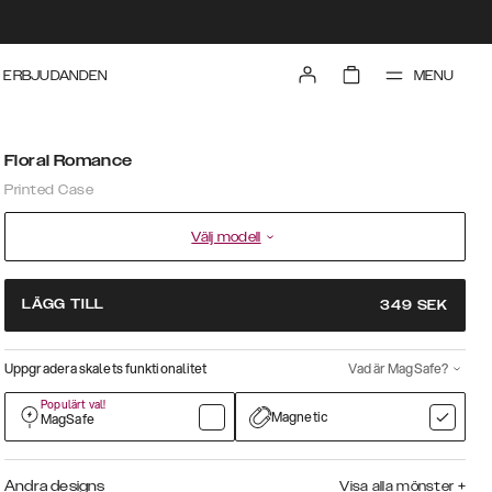
MENU
ERBJUDANDEN
Floral Romance
Printed Case
Välj modell
LÄGG TILL
349
SEK
Uppgradera skalets funktionalitet
Vad är MagSafe?
Populärt val!
Magnetic
MagSafe
Andra designs
Visa alla mönster
+