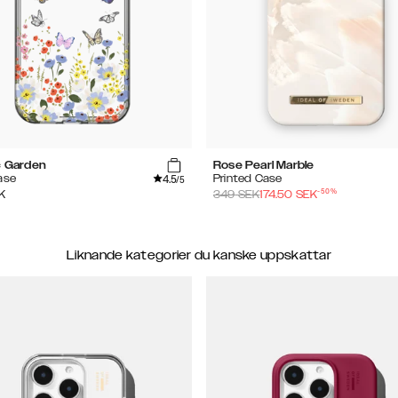
c Garden
Rose Pearl Marble
4.5
ase
Printed Case
/5
-
50
%
K
349
SEK
174.50
SEK
Liknande kategorier du kanske uppskattar