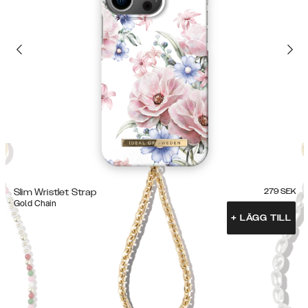
Slim Wristlet Strap
279
SEK
Gold Chain
+
LÄGG TILL