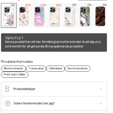
50%
50%
50%
OUTLET
Denna produkt har ett mer förmånligt pris eftersom den är på väg ut ur
sortimentet för att göra plats åt nya spännande produkter
Produktinformation
Blommönster
Tunna skal
Vårkänsla
Sommarvibes
Print som håller
Produktdetaljer
Vilken telefonmodell har jag?