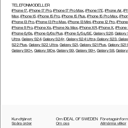
TELEFONMODELLER
,
,
,
,
iPhone 17
iPhone 17 Pro
iPhone 17 Pro Max
iPhone 17E,
iPhone Air
iP
,
,
,
Max,
iPhone 15,
iPhone 15 Pro
iPhone 15 Plus
iPhone 15 Pro Max
iPhon
,
,
,
,
iPhone 13 Pro
iPhone 13 Pro Max
iPhone 13 Mini
iPhone 12 Pro
iPhone
,
,
,
,
,
iPhone 11 Pro
iPhone Xs
iPhone Xs Max
iPhone XR
iPhone X
iPhone
,
,
iPhone 6/6s
iPhone 6/6s Plus,
iPhone 5/5s/SE
Galaxy S26,
Galaxy
,
Ultra,
Galaxy S24,
Galaxy S24+,
Galaxy S24 Ultra,
Galaxy S23
Galax
,
,
,
,
S22 Plus
Galaxy S22 Ultra
Galaxy S21
Galaxy S21 Plus
Galaxy S21 
,
,
,
,
,
Galaxy S10+
Galaxy S10e
Galaxy S9
Galaxy S9+
Galaxy S8
Galaxy
Kundtjänst
Om IDEAL OF SWEDEN
Företagsinfor
Spåra order
Om oss
Allmänna villkor