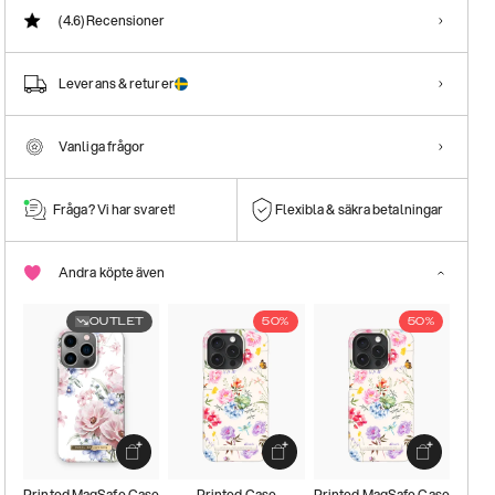
(4.6)
Recensioner
Leverans & returer
Vanliga frågor
Fråga? Vi har svaret!
Flexibla & säkra betalningar
Andra köpte även
OUTLET
50%
50%
Printed MagSafe Case
Printed Case
Printed MagSafe Case