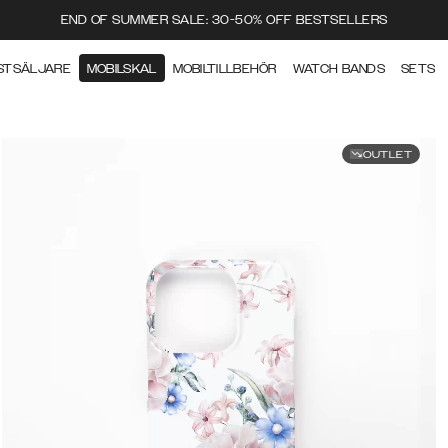
END OF SUMMER SALE: 30-50% OFF BESTSELLERS
STSÄLJARE
MOBILSKAL
MOBILTILLBEHÖR
WATCH BANDS
SETS
OUTLET