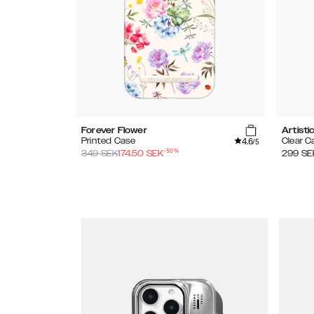
Forever Flower
Artisti
4.6
Printed Case
Clear C
/5
-
50
%
349
SEK
174.50
SEK
299
SE