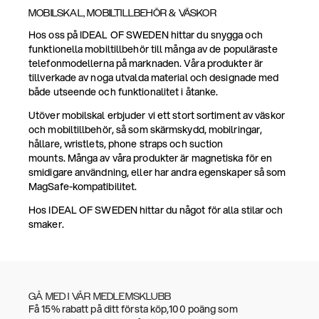
MOBILSKAL, MOBILTILLBEHÖR & VÄSKOR
Hos oss på IDEAL OF SWEDEN hittar du snygga och
funktionella mobiltillbehör till många av de populäraste
telefonmodellerna på marknaden. Våra produkter är
tillverkade av noga utvalda material och designade med
både utseende och funktionalitet i åtanke.
Utöver mobilskal erbjuder vi ett stort sortiment av väskor
och mobiltillbehör, så som skärmskydd, mobilringar,
hållare, wristlets, phone straps och suction
mounts. Många av våra produkter är magnetiska för en
smidigare användning, eller har andra egenskaper så som
MagSafe-kompatibilitet.
Hos IDEAL OF SWEDEN hittar du något för alla stilar och
smaker.
GÅ MED I VÅR MEDLEMSKLUBB
Få 15% rabatt på ditt första köp,100 poäng som