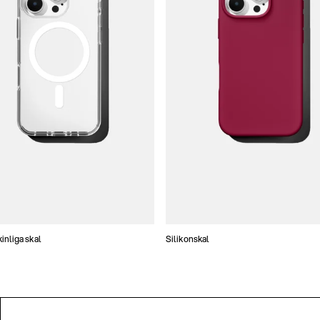
nliga skal
Silikonskal