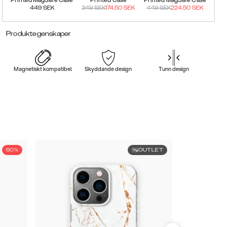
449
SEK
349
SEK
174.50
SEK
449
SEK
224.50
SEK
Produktegenskaper
Magnetiskt kompatibel
Skyddande design
Tunn design
50%
OUTLET