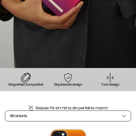
Magnetiskt kompatibel
Skyddande design
Tunn design
Swipea för att hitta din perfekta match
Wristlets