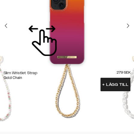
279
SEK
Slim Wristlet Strap
Gold Chain
+
LÄGG TILL