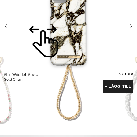
279
SEK
Slim Wristlet Strap
Gold Chain
+
LÄGG TILL