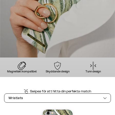
Magnetiskt kompatibel
Skyddande design
Tunn design
Swipea för att hitta din perfekta match
Wristlets