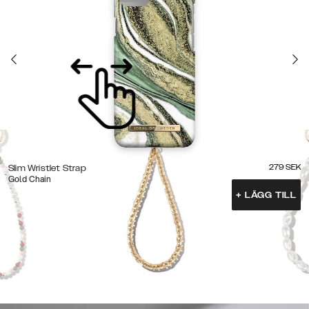
279
SEK
Slim Wristlet Strap
Gold Chain
+
LÄGG TILL