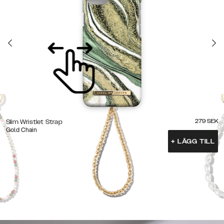
279
SEK
Slim Wristlet Strap
Gold Chain
+
LÄGG TILL