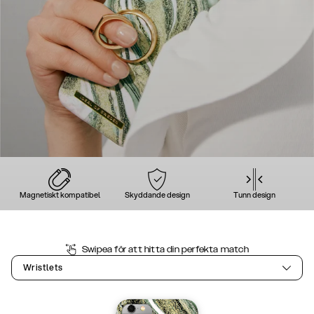
Magnetiskt kompatibel
Skyddande design
Tunn design
Swipea för att hitta din perfekta match
Wristlets