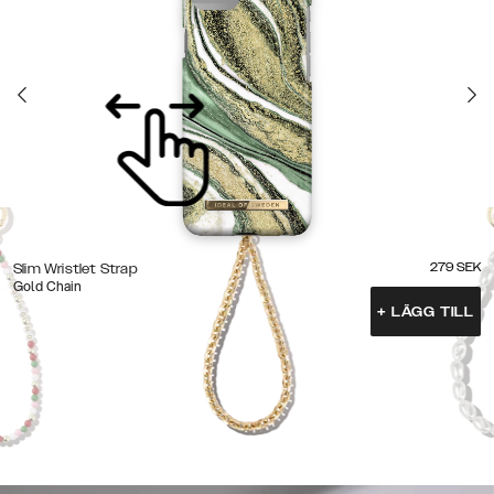
279
SEK
Slim Wristlet Strap
Gold Chain
+
LÄGG TILL