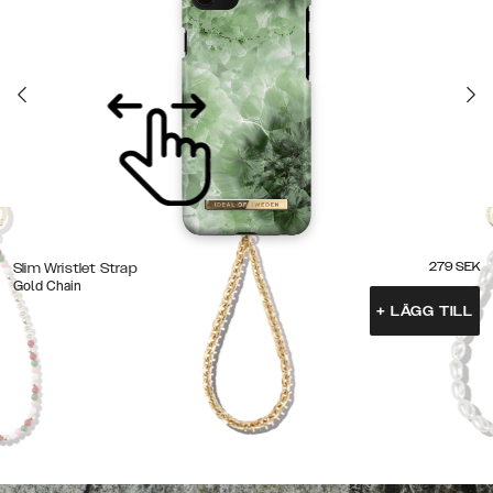
279
SEK
Slim Wristlet Strap
Gold Chain
+
LÄGG TILL