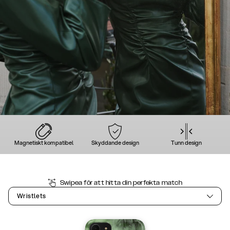
Magnetiskt kompatibel
Skyddande design
Tunn design
Swipea för att hitta din perfekta match
Wristlets