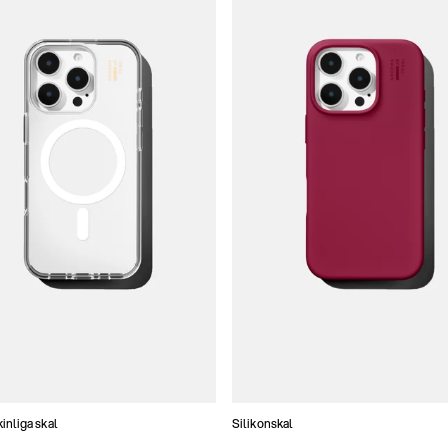
nliga skal
Silikonskal