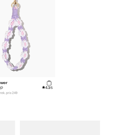
ower
4.3
ap
/5
rek. pris 249