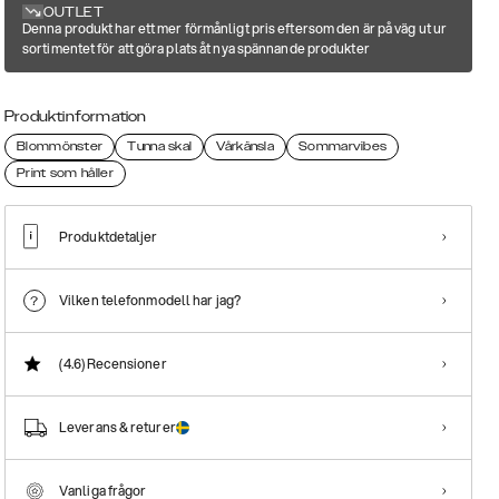
OUTLET
Denna produkt har ett mer förmånligt pris eftersom den är på väg ut ur
sortimentet för att göra plats åt nya spännande produkter
Produktinformation
Blommönster
Tunna skal
Vårkänsla
Sommarvibes
Print som håller
Produktdetaljer
Vilken telefonmodell har jag?
(4.6)
Recensioner
Leverans & returer
Vanliga frågor