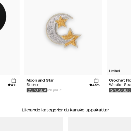
Limited
Moon and Star
Crochet Fl
4.1
4.5
Sticker
Wristlet Str
/5
/5
rek. pris 79
23.70
SEK
124.50
SEK
Liknande kategorier du kanske uppskattar