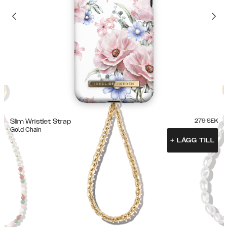
Slim Wristlet Strap
279
SEK
Gold Chain
+
LÄGG TILL