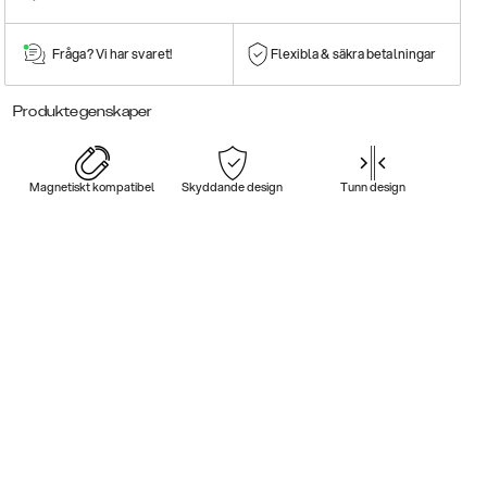
Fråga? Vi har svaret!
Flexibla & säkra betalningar
Produktegenskaper
Magnetiskt kompatibel
Skyddande design
Tunn design