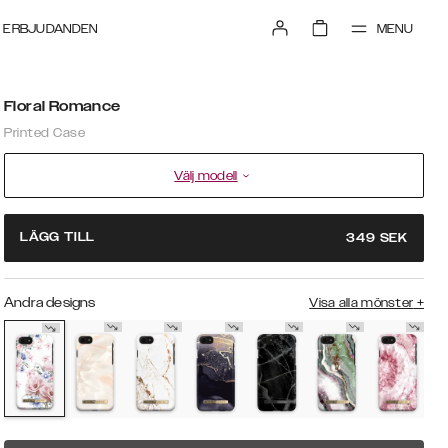
MENU
ERBJUDANDEN
Floral Romance
Printed Case
Välj modell
LÄGG TILL
349
SEK
Andra designs
Visa alla mönster
+