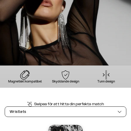
Magnetiskt kompatibel
Skyddande design
Tunn design
Swipea för att hitta din perfekta match
Wristlets