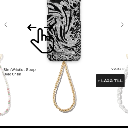
279
SEK
Slim Wristlet Strap
Gold Chain
+
LÄGG TILL