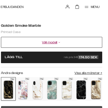
MENU
ERBJUDANDEN
Golden Smoke Marble
Printed Case
Välj modell
rek. pris 349
LÄGG TILL
174.50
SEK
Andra designs
Visa alla mönster
+