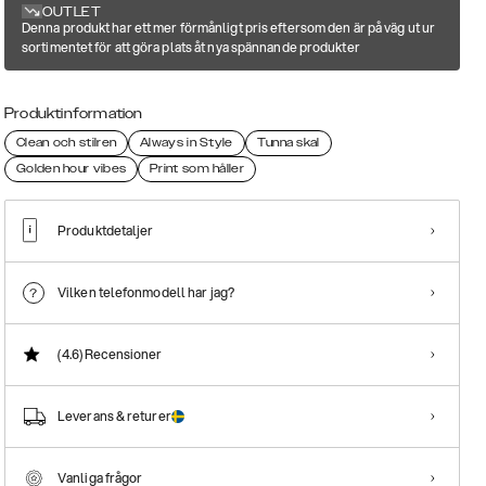
OUTLET
Denna produkt har ett mer förmånligt pris eftersom den är på väg ut ur
sortimentet för att göra plats åt nya spännande produkter
Produktinformation
Clean och stilren
Always in Style
Tunna skal
Golden hour vibes
Print som håller
Produktdetaljer
Vilken telefonmodell har jag?
(4.6)
Recensioner
Leverans & returer
Vanliga frågor