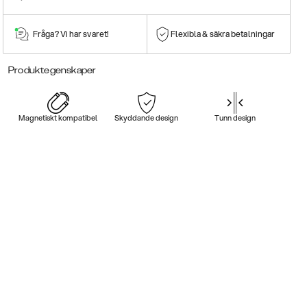
Fråga? Vi har svaret!
Flexibla & säkra betalningar
Produktegenskaper
Magnetiskt kompatibel
Skyddande design
Tunn design