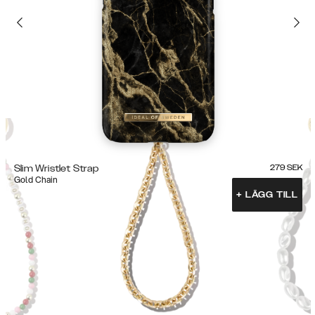
Slim Wristlet Strap
279
SEK
Gold Chain
+
LÄGG TILL