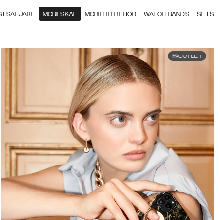
STSÄLJARE
MOBILSKAL
MOBILTILLBEHÖR
WATCH BANDS
SETS
OUTLET