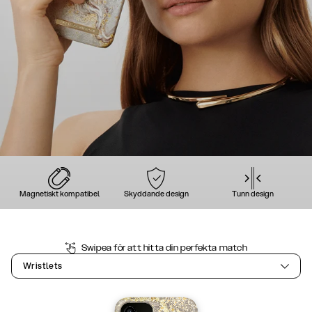
Magnetiskt kompatibel
Skyddande design
Tunn design
Swipea för att hitta din perfekta match
Wristlets