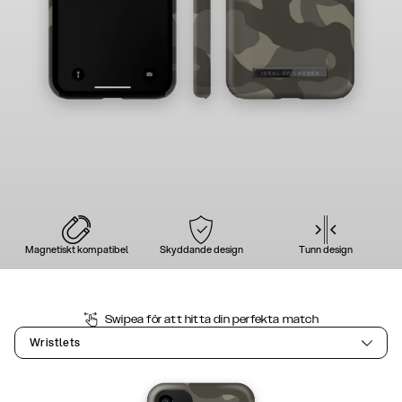
Magnetiskt kompatibel
Skyddande design
Tunn design
Swipea för att hitta din perfekta match
Wristlets