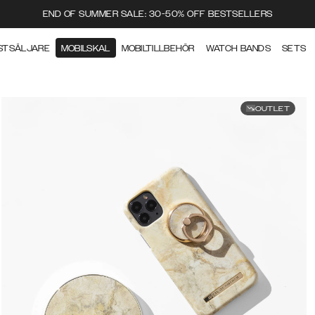
END OF SUMMER SALE: 30-50% OFF BESTSELLERS
STSÄLJARE
MOBILSKAL
MOBILTILLBEHÖR
WATCH BANDS
SETS
OUTLET