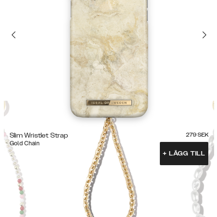
Slim Wristlet Strap
279
SEK
Gold Chain
+
LÄGG TILL