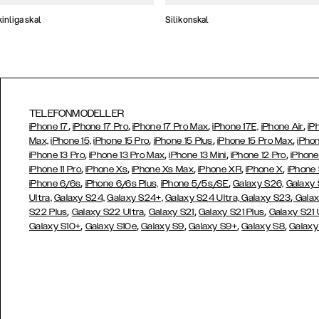
nliga skal
Silikonskal
TELEFONMODELLER
,
,
,
,
iPhone 17
iPhone 17 Pro
iPhone 17 Pro Max
iPhone 17E,
iPhone Air
iP
,
,
,
Max,
iPhone 15,
iPhone 15 Pro
iPhone 15 Plus
iPhone 15 Pro Max
iPhon
,
,
,
,
iPhone 13 Pro
iPhone 13 Pro Max
iPhone 13 Mini
iPhone 12 Pro
iPhone
,
,
,
,
,
iPhone 11 Pro
iPhone Xs
iPhone Xs Max
iPhone XR
iPhone X
iPhone
,
,
iPhone 6/6s
iPhone 6/6s Plus,
iPhone 5/5s/SE
Galaxy S26,
Galaxy
,
Ultra,
Galaxy S24,
Galaxy S24+,
Galaxy S24 Ultra,
Galaxy S23
Galax
,
,
,
,
S22 Plus
Galaxy S22 Ultra
Galaxy S21
Galaxy S21 Plus
Galaxy S21 
,
,
,
,
,
Galaxy S10+
Galaxy S10e
Galaxy S9
Galaxy S9+
Galaxy S8
Galaxy