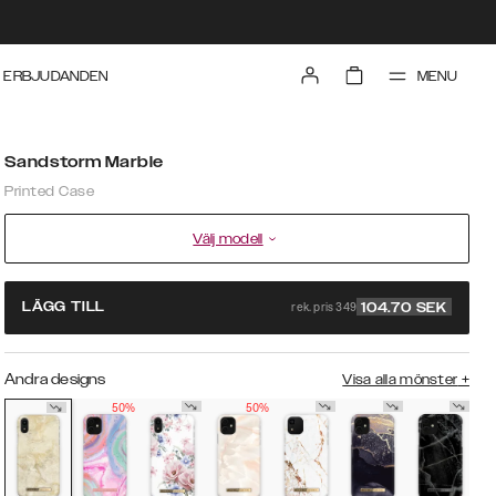
MENU
ERBJUDANDEN
Sandstorm Marble
Printed Case
Välj modell
rek. pris 349
LÄGG TILL
104.70
SEK
Andra designs
Visa alla mönster
+
50%
50%