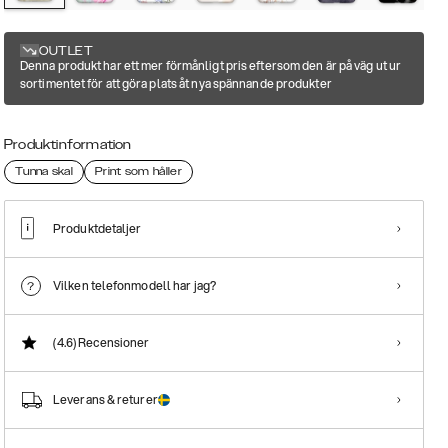
OUTLET
Denna produkt har ett mer förmånligt pris eftersom den är på väg ut ur
sortimentet för att göra plats åt nya spännande produkter
Produktinformation
Tunna skal
Print som håller
Produktdetaljer
Vilken telefonmodell har jag?
(4.6)
Recensioner
Leverans & returer