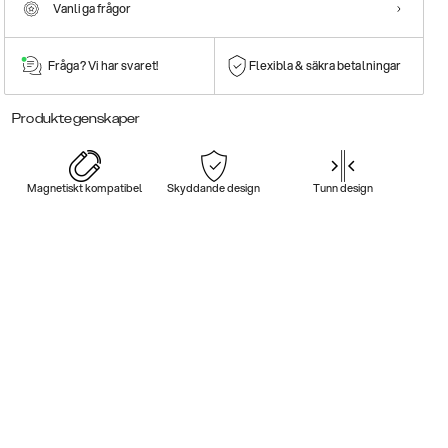
Vanliga frågor
Fråga? Vi har svaret!
Flexibla & säkra betalningar
Produktegenskaper
Magnetiskt kompatibel
Skyddande design
Tunn design