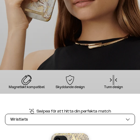
Magnetiskt kompatibel
Skyddande design
Tunn design
Swipea för att hitta din perfekta match
Wristlets