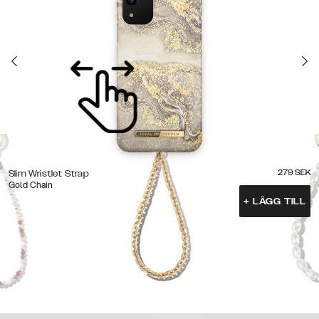
279
SEK
Slim Wristlet Strap
Gold Chain
+
LÄGG TILL