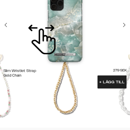
279
SEK
Slim Wristlet Strap
Gold Chain
+
LÄGG TILL