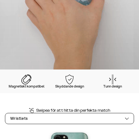
Magnetiskt kompatibel
Skyddande design
Tunn design
Swipea för att hitta din perfekta match
Wristlets