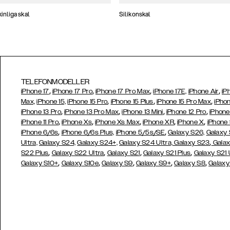
nliga skal
Silikonskal
TELEFONMODELLER
,
,
,
,
iPhone 17
iPhone 17 Pro
iPhone 17 Pro Max
iPhone 17E,
iPhone Air
iP
,
,
,
Max,
iPhone 15,
iPhone 15 Pro
iPhone 15 Plus
iPhone 15 Pro Max
iPhon
,
,
,
,
iPhone 13 Pro
iPhone 13 Pro Max
iPhone 13 Mini
iPhone 12 Pro
iPhone
,
,
,
,
,
iPhone 11 Pro
iPhone Xs
iPhone Xs Max
iPhone XR
iPhone X
iPhone
,
,
iPhone 6/6s
iPhone 6/6s Plus,
iPhone 5/5s/SE
Galaxy S26,
Galaxy
,
Ultra,
Galaxy S24,
Galaxy S24+,
Galaxy S24 Ultra,
Galaxy S23
Galax
,
,
,
,
S22 Plus
Galaxy S22 Ultra
Galaxy S21
Galaxy S21 Plus
Galaxy S21 
,
,
,
,
,
Galaxy S10+
Galaxy S10e
Galaxy S9
Galaxy S9+
Galaxy S8
Galaxy