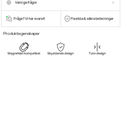
Vanliga frågor
Fråga? Vi har svaret!
Flexibla & säkra betalningar
Produktegenskaper
Magnetiskt kompatibel
Skyddande design
Tunn design