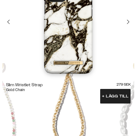
Slim Wristlet Strap
279
SEK
Gold Chain
+
LÄGG TILL