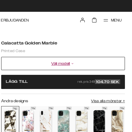
MENU
ERBJUDANDEN
Calacatta Golden Marble
Printed Case
Välj modell
rek. pris 349
LÄGG TILL
104.70
SEK
Andra designs
Visa alla mönster
+