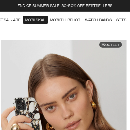
END OF SUMMER SALE: 30-50% OFF BESTSELLERS
STSÄLJARE
MOBILSKAL
MOBILTILLBEHÖR
WATCH BANDS
SETS
OUTLET