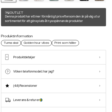
OUTLET
Denna produkt har ett mer förmånligt pris eftersom den är på väg ut ur
sortimentet för att göra plats åt nya spännande produkter
Produktinformation
Tunna skal
Golden hour vibes
Print som håller
Produktdetaljer
Vilken telefonmodell har jag?
(4.6)
Recensioner
Leverans & returer