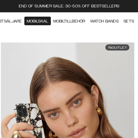
END OF SUMMER SALE: 30-50% OFF BESTSELLERS
STSÄLJARE
MOBILSKAL
MOBILTILLBEHÖR
WATCH BANDS
SETS
OUTLET