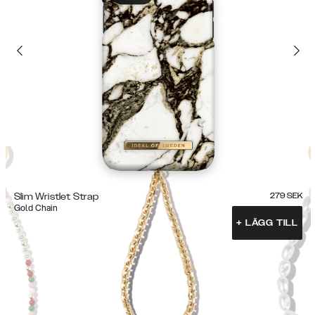
Slim Wristlet Strap
279
SEK
Gold Chain
+
LÄGG TILL