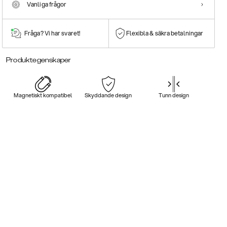
Vanliga frågor
Fråga? Vi har svaret!
Flexibla & säkra betalningar
Produktegenskaper
Magnetiskt kompatibel
Skyddande design
Tunn design