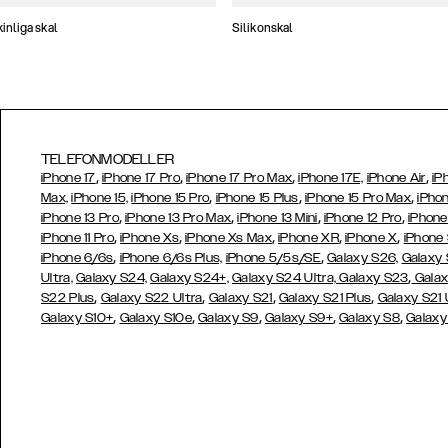
nliga skal
Silikonskal
TELEFONMODELLER
,
,
,
,
iPhone 17
iPhone 17 Pro
iPhone 17 Pro Max
iPhone 17E,
iPhone Air
iP
,
,
,
Max,
iPhone 15,
iPhone 15 Pro
iPhone 15 Plus
iPhone 15 Pro Max
iPhon
,
,
,
,
iPhone 13 Pro
iPhone 13 Pro Max
iPhone 13 Mini
iPhone 12 Pro
iPhone
,
,
,
,
,
iPhone 11 Pro
iPhone Xs
iPhone Xs Max
iPhone XR
iPhone X
iPhone
,
,
iPhone 6/6s
iPhone 6/6s Plus,
iPhone 5/5s/SE
Galaxy S26,
Galaxy
,
Ultra,
Galaxy S24,
Galaxy S24+,
Galaxy S24 Ultra,
Galaxy S23
Galax
,
,
,
,
S22 Plus
Galaxy S22 Ultra
Galaxy S21
Galaxy S21 Plus
Galaxy S21 
,
,
,
,
,
Galaxy S10+
Galaxy S10e
Galaxy S9
Galaxy S9+
Galaxy S8
Galaxy