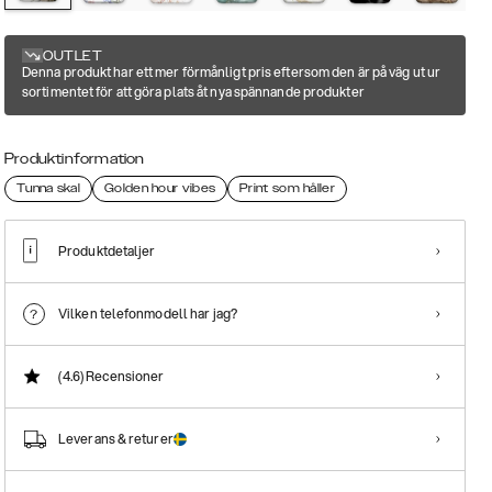
OUTLET
Denna produkt har ett mer förmånligt pris eftersom den är på väg ut ur
sortimentet för att göra plats åt nya spännande produkter
Produktinformation
Tunna skal
Golden hour vibes
Print som håller
Produktdetaljer
Vilken telefonmodell har jag?
(4.6)
Recensioner
Leverans & returer