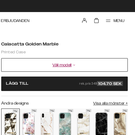
MENU
ERBJUDANDEN
Calacatta Golden Marble
Printed Case
Välj modell
rek. pris 349
LÄGG TILL
104.70
SEK
Andra designs
Visa alla mönster
+