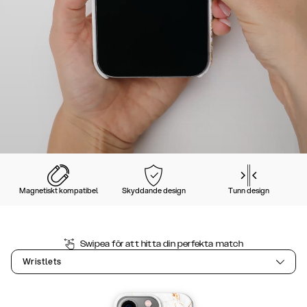
Magnetiskt kompatibel
Skyddande design
Tunn design
Swipea för att hitta din perfekta match
Wristlets