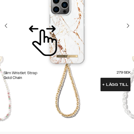
279
SEK
Slim Wristlet Strap
Gold Chain
+
LÄGG TILL